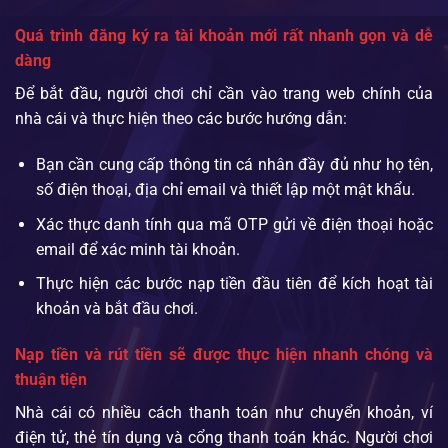
Quá trình đăng ký ra tài khoản mới rất nhanh gọn và dễ
dàng
Để bắt đầu, người chơi chỉ cần vào trang web chính của
nhà cái và thực hiện theo các bước hướng dẫn:
Bạn cần cung cấp thông tin cá nhân đầy đủ như họ tên,
số điện thoại, địa chỉ email và thiết lập một mật khẩu.
Xác thực danh tính qua mã OTP gửi về điện thoại hoặc
email để xác minh tài khoản.
Thực hiện các bước nạp tiền đầu tiên để kích hoạt tài
khoản và bắt đầu chơi.
Nạp tiền và rút tiền sẽ được thực hiện nhanh chóng và
thuận tiện
Nhà cái có nhiều cách thanh toán như chuyển khoản, ví
điện tử, thẻ tín dụng và cổng thanh toán khác. Người chơi