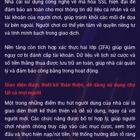
Nhà cái sử dụng công nghệ về mã hóa SSL hiện đại để
đảm bảo an toàn cho mọi thông tin dữ liệu cá nhân và cả
tài khoản của người chơi, giúp tránh khỏi các mối đe dọa
từ bên ngoài. Người chơi có thể yên tâm về quyền riêng tư
và tính minh bạch trong giao dịch.
Nền tảng còn tích hợp xác thực hai lớp (2FA) giúp giảm
nguy cơ bị đánh cắp tài khoản. Dữ liệu về lịch sử cược và
số tiền thắng thua được lưu trữ an toàn, giúp nhà cái quản
lý và đảm bảo công bằng trong hoạt động.
Giao diện được thiết kế thân thiện, dễ dàng sử dụng cho
tất cả mọi người
Một trong những điểm thu hút người dùng của nhà cái là
giao diện thiết kế thân thiện và dễ sử dụng, ngay cả với
người mới. Các chức năng được bố trí hợp lý, giúp người
chơi nhanh chóng truy cập vào các mục cược, xem trận
đấu và thực hiện nạp/rút tiền. Hệ thống hướng dẫn rõ ràng