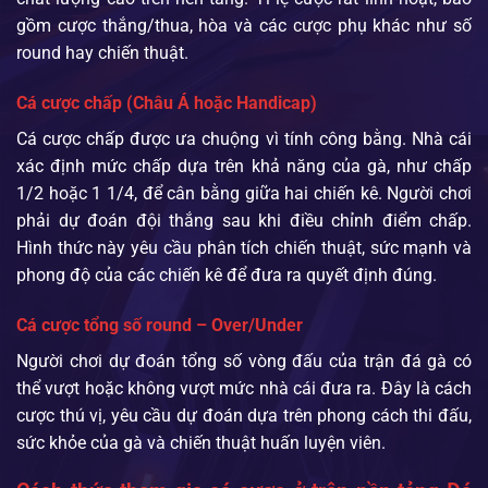
gồm cược thắng/thua, hòa và các cược phụ khác như số
round hay chiến thuật.
Cá cược chấp (Châu Á hoặc Handicap)
Cá cược chấp được ưa chuộng vì tính công bằng. Nhà cái
xác định mức chấp dựa trên khả năng của gà, như chấp
1/2 hoặc 1 1/4, để cân bằng giữa hai chiến kê. Người chơi
phải dự đoán đội thắng sau khi điều chỉnh điểm chấp.
Hình thức này yêu cầu phân tích chiến thuật, sức mạnh và
phong độ của các chiến kê để đưa ra quyết định đúng.
Cá cược tổng số round – Over/Under
Người chơi dự đoán tổng số vòng đấu của trận đá gà có
thể vượt hoặc không vượt mức nhà cái đưa ra. Đây là cách
cược thú vị, yêu cầu dự đoán dựa trên phong cách thi đấu,
sức khỏe của gà và chiến thuật huấn luyện viên.