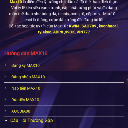
Max10
là điểm đến lý tưởng cho dân cá độ thể thao đích thực.
Với tỷ lệ kèo siêu cạnh tranh, cập nhật từng phút và đa dạng
môn thể thao như bóng đá, tennis, bóng rổ, eSports… Max10 –
chơi là thắng, cược đâu trúng đó, đừng bỏ lỡ!
Đối tác hợp tác uy tín của Max10 :
KWIN
,
SAO789
,
keonhacai
,
tylekeo
,
ABC8
,
99OK
,
VIN777
Hướng dẫn MAX10
Đăng ký MAX10
Đăng nhập MAX10
Nạp tiền MAX10
Rút tiền MAX10
XOCDIA88
Câu Hỏi Thường Gặp