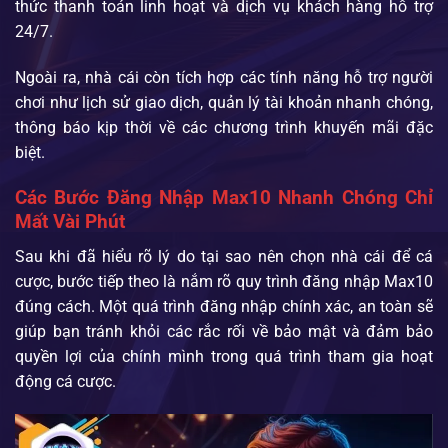
thức thanh toán linh hoạt và dịch vụ khách hàng hỗ trợ
24/7.
Ngoài ra, nhà cái còn tích hợp các tính năng hỗ trợ người
chơi như lịch sử giao dịch, quản lý tài khoản nhanh chóng,
thông báo kịp thời về các chương trình khuyến mãi đặc
biệt.
Các Bước Đăng Nhập Max10 Nhanh Chóng Chỉ
Mất Vài Phút
Sau khi đã hiểu rõ lý do tại sao nên chọn nhà cái để cá
cược, bước tiếp theo là nắm rõ quy trình đăng nhập Max10
đúng cách. Một quá trình đăng nhập chính xác, an toàn sẽ
giúp bạn tránh khỏi các rắc rối về bảo mật và đảm bảo
quyền lợi của chính mình trong quá trình tham gia hoạt
động cá cược.