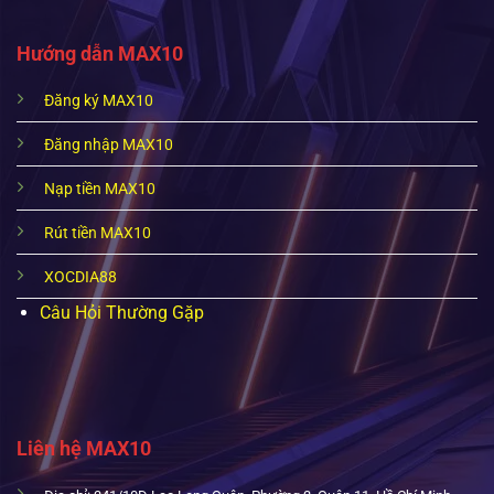
Hướng dẫn MAX10
Đăng ký MAX10
Đăng nhập MAX10
Nạp tiền MAX10
Rút tiền MAX10
XOCDIA88
Câu Hỏi Thường Gặp
Liên hệ MAX10