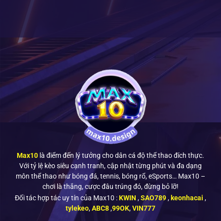
Max10
là điểm đến lý tưởng cho dân cá độ thể thao đích thực.
Với tỷ lệ kèo siêu cạnh tranh, cập nhật từng phút và đa dạng
môn thể thao như bóng đá, tennis, bóng rổ, eSports… Max10 –
chơi là thắng, cược đâu trúng đó, đừng bỏ lỡ!
Đối tác hợp tác uy tín của Max10 :
KWIN
,
SAO789
,
keonhacai
,
tylekeo
,
ABC8
,
99OK
,
VIN777