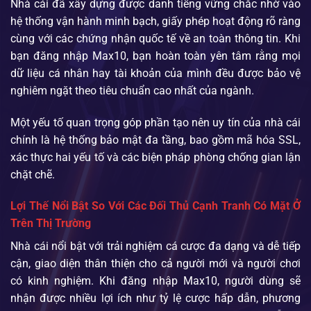
Nhà cái đã xây dựng được danh tiếng vững chắc nhờ vào
hệ thống vận hành minh bạch, giấy phép hoạt động rõ ràng
cùng với các chứng nhận quốc tế về an toàn thông tin. Khi
bạn đăng nhập Max10, bạn hoàn toàn yên tâm rằng mọi
dữ liệu cá nhân hay tài khoản của mình đều được bảo vệ
nghiêm ngặt theo tiêu chuẩn cao nhất của ngành.
Một yếu tố quan trọng góp phần tạo nên uy tín của nhà cái
chính là hệ thống bảo mật đa tầng, bao gồm mã hóa SSL,
xác thực hai yếu tố và các biện pháp phòng chống gian lận
chặt chẽ.
Lợi Thế Nổi Bật So Với Các Đối Thủ Cạnh Tranh Có Mặt Ở
Trên Thị Trường
Nhà cái nổi bật với trải nghiệm cá cược đa dạng và dễ tiếp
cận, giao diện thân thiện cho cả người mới và người chơi
có kinh nghiệm. Khi đăng nhập Max10, người dùng sẽ
nhận được nhiều lợi ích như tỷ lệ cược hấp dẫn, phương