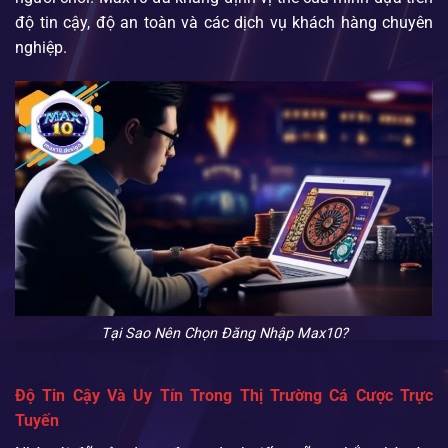
độ tin cậy, độ an toàn và các dịch vụ khách hàng chuyên
nghiệp.
Tại Sao Nên Chọn Đăng Nhập Max10?
Độ Tin Cậy Và Uy Tín Trong Thị Trường Cá Cược Trực
Tuyến